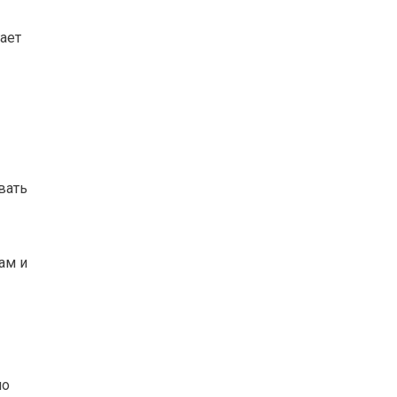
ает
вать
ам и
но