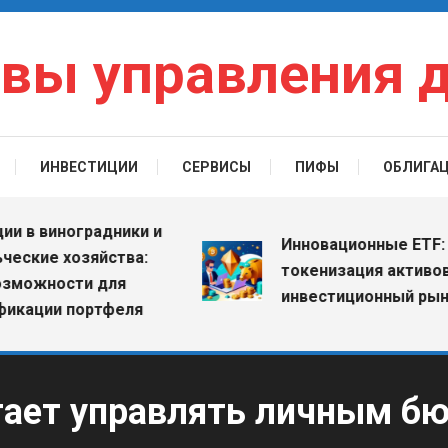
вы управления 
ИНВЕСТИЦИИ
СЕРВИСЫ
ПИФЫ
ОБЛИГА
 виноградники и
Инновационные ETF: как
ие хозяйства:
токенизация активов ме
жности для
инвестиционный рынок
ции портфеля
гает управлять личным б