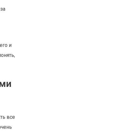
 за
его и
онять,
ами
ть все
очень