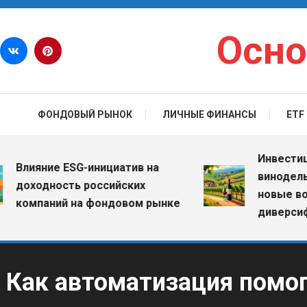
Перейти к содержимому
Осно
ФОНДОВЫЙ РЫНОК
ЛИЧНЫЕ ФИНАНСЫ
ETF
Инвестиции в
лияние ESG-инициатив на
винодельческ
оходность российских
новые возмо
омпаний на фондовом рынке
диверсифика
Как автоматизация помо