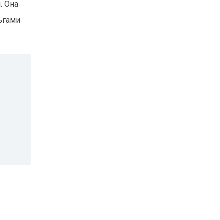
. Она
ньгами
е