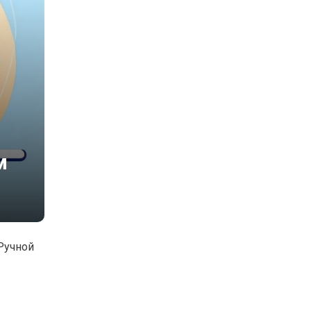
м
Ручной