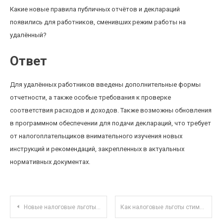
Какие новые правила публичных отчётов и деклараций
появились для работников, сменивших режим работы на
удалённый?
Ответ
Для удалённых работников введены дополнительные формы
отчетности, а также особые требования к проверке
соответствия расходов и доходов. Также возможны обновления
в программном обеспечении для подачи деклараций, что требует
от налогоплательщиков внимательного изучения новых
инструкций и рекомендаций, закрепленных в актуальных
нормативных документах.
Навигация по записям
Новые налоговые льготы для фрилансеров: как оформить и не упустить выгоду
Как налоговые льготы стимулируют зеленые технологии: примеры успешных кейсов