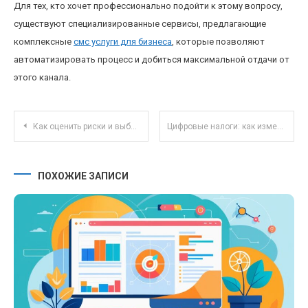
Для тех, кто хочет профессионально подойти к этому вопросу,
существуют специализированные сервисы, предлагающие
комплексные
смс услуги для бизнеса
, которые позволяют
автоматизировать процесс и добиться максимальной отдачи от
этого канала.
Навигация по записям
Как оценить риски и выбрать надежные инвестиционные инструменты новичку?
Цифровые налоги: как изменится налоговая нагрузка при использовании криптовалют и блокчейн-технологий
ПОХОЖИЕ ЗАПИСИ