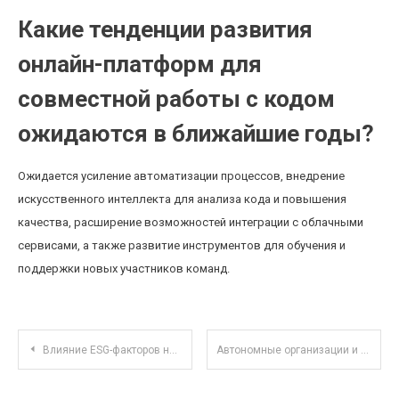
Какие тенденции развития
онлайн-платформ для
совместной работы с кодом
ожидаются в ближайшие годы?
Ожидается усиление автоматизации процессов, внедрение
искусственного интеллекта для анализа кода и повышения
качества, расширение возможностей интеграции с облачными
сервисами, а также развитие инструментов для обучения и
поддержки новых участников команд.
Навигация по записям
Влияние ESG-факторов на доходность и привлекательность корпоративных облигаций 2025 года
Автономные организации и налогообложение: как закон регулирует их деятельность и уплату налогов