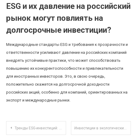
ESG и их давление на российский
рынок могут повлиять на
долгосрочные инвестиции?
Международные стандарты ESG и требования к прозрачности и
ответственности усиливают давление на российских компаний
внедрять устойчивые практики, что может способствовать
повышению их конкурентоспособности и привлекательности
для иностранных инвесторов. Это, в свою очередь,
положительно скажется на долгосрочной доходности
российских акций, особенно для компаний, ориентированных на
экспорт и международные рынки.
Навигация по записям
Тренды ESG-инвестиций: как экологическая ответственность влияет на акции в 2025 году
Инвестиции в экологические проекты: как начать и что важно учитывать новичкам