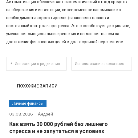
Автоматизация обеспечивает систематический отвод средств
на сбережения и инвестиции, своевременное напоминание о
необходимости корректировки финансовых планов и
постоянный контроль прогресса. Это способствует дисциплине,
уменьшает эмоциональные решения и повышает шансы на
достижение финансовых целей в долгосрочной перспективе.
Навигация по записям
Инвестиции в редкие винтажные стеклянные бутылки: новые возможности коллекционной экономики
Использование экологических факторов при выборе ПИФов: тренды и реальные возможности
ПОХОЖИЕ ЗАПИСИ
Личные финансы
03.08.2026
Андрей
Как взять 30 000 рублей без лишнего
стресса и не запутаться в условиях