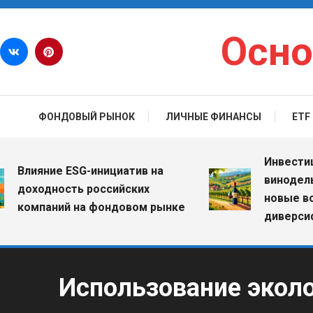
Перейти к содержимому
Осно
ФОНДОВЫЙ РЫНОК
ЛИЧНЫЕ ФИНАНСЫ
ETF
Инвестиции в
лияние ESG-инициатив на
винодельческ
оходность российских
новые возмо
омпаний на фондовом рынке
диверсифика
Использование эколо