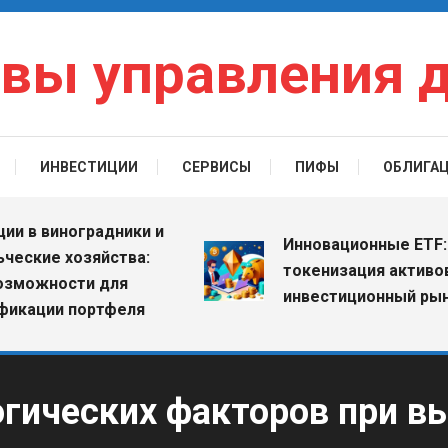
вы управления 
ИНВЕСТИЦИИ
СЕРВИСЫ
ПИФЫ
ОБЛИГА
 виноградники и
Инновационные ETF: как
ие хозяйства:
токенизация активов мен
жности для
инвестиционный рынок
ции портфеля
гических факторов при в