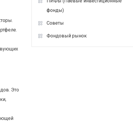
ПИФы (Паевые инвестиционные
фонды)
кторы.
Советы
ртфеле.
Фондовый рынок
ствующих
дов. Это
ки,
жающей