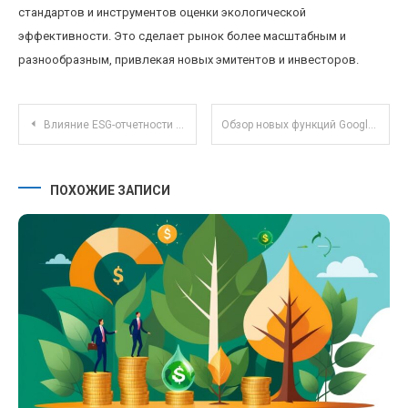
стандартов и инструментов оценки экологической
эффективности. Это сделает рынок более масштабным и
разнообразным, привлекая новых эмитентов и инвесторов.
Навигация по записям
Влияние ESG-отчетности на стоимость акций российских компаний в 2025 году
Обзор новых функций Google Workspace для командной совместной работы в 2025 году
ПОХОЖИЕ ЗАПИСИ