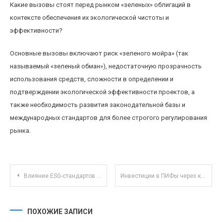
Какие вызовы стоят перед рынком «зеленых» облигаций в
контексте обеспечения их экологической чистоты и
эффективности?
Основные вызовы включают риск «зеленого мойра» (так
называемый «зеленый обман»), недостаточную прозрачность
использования средств, сложности в определении и
подтверждении экологической эффективности проектов, а
также необходимость развития законодательной базы и
международных стандартов для более строгого регулирования
рынка.
Навигация по записям
Влияние ESG-стандартов на российский фондовый рынок и инвестиционные стратегии
Инвестиции в ПИФы через краудфандинг: перспективы и риски для инвесторов
ПОХОЖИЕ ЗАПИСИ