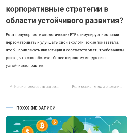
корпоративные стратегии в
области устойчивого развития?
Рост популярности экологических ETF стимулирует компании
пересматривать и улучшать свои экологические показатели,
чтобы привлекать инвестиции и соответствовать требованиям
рынка, что способствует более широкому внедрению
устойчивых практик.
Навигация по записям
Как использовать автоматические сбережения для достижения финансовых целей без лишних усилий
Роль социальных и экологических факторов в выборе паевых фондов 2025 года
ПОХОЖИЕ ЗАПИСИ