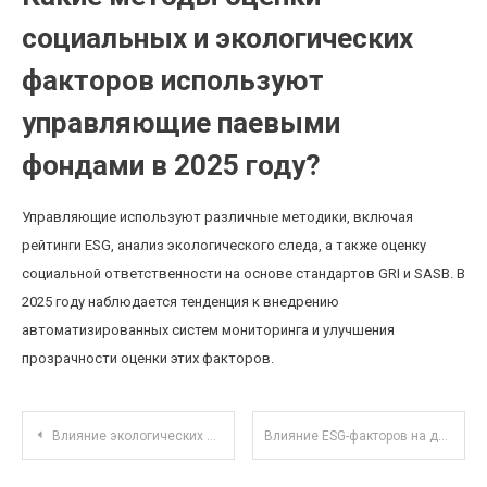
социальных и экологических
факторов используют
управляющие паевыми
фондами в 2025 году?
Управляющие используют различные методики, включая
рейтинги ESG, анализ экологического следа, а также оценку
социальной ответственности на основе стандартов GRI и SASB. В
2025 году наблюдается тенденция к внедрению
автоматизированных систем мониторинга и улучшения
прозрачности оценки этих факторов.
Навигация по записям
Влияние экологических ETF на устойчивое инвестирование и корпоративную ответственность
Влияние ESG-факторов на доходность и волатильность российских компаний