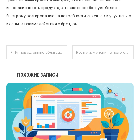
инновационность продукта, а также способствует более
быстрому реагированию на потребности клиентов и улучшению
их опыта взаимодействия с брендом.
Навигация по записям
Инновационные облигации: зеленые, социальные и устойчивые долговые инструменты 2025 года
Новые изменения в налоговом законодательстве: как подготовиться к предстоящим реформам в 2025 году
ПОХОЖИЕ ЗАПИСИ