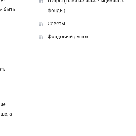
ПИФы (Паевые инвестиционные
м быть
фонды)
Советы
Фондовый рынок
ать
кие
ше, а