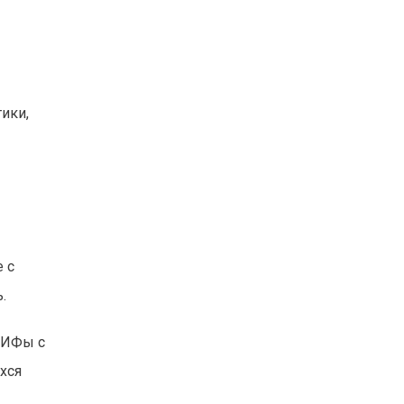
ики,
 с
.
 ПИФы с
хся