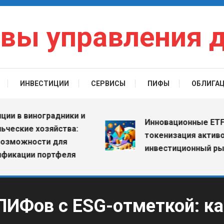
вы управления 
ИНВЕСТИЦИИ
СЕРВИСЫ
ПИФЫ
ОБЛИГА
 виноградники и
Инновационные ETF: как
ие хозяйства:
токенизация активов ме
жности для
инвестиционный рынок
ции портфеля
ПИФов с ESG-отметкой: ка