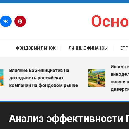
Перейти к содержимому
Осно
ФОНДОВЫЙ РЫНОК
ЛИЧНЫЕ ФИНАНСЫ
ETF
Инвестиции в
лияние ESG-инициатив на
винодельческ
оходность российских
новые возмо
омпаний на фондовом рынке
диверсифика
Анализ эффективности 