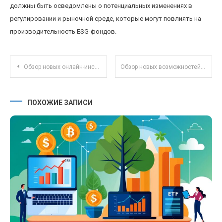
должны быть осведомлены о потенциальных изменениях в
регулировании и рыночной среде, которые могут повлиять на
производительность ESG-фондов.
Навигация по записям
Обзор новых онлайн-инструментов для автоматизации контент-маркетинга в 2025 году
Обзор новых возможностей AI-инструментов для автоматизации дизайнерских проектов 2025 года
ПОХОЖИЕ ЗАПИСИ