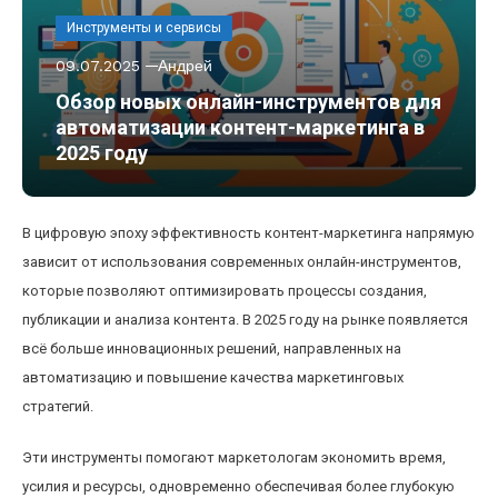
Инструменты и сервисы
09.07.2025
Андрей
Обзор новых онлайн-инструментов для
автоматизации контент-маркетинга в
2025 году
В цифровую эпоху эффективность контент-маркетинга напрямую
зависит от использования современных онлайн-инструментов,
которые позволяют оптимизировать процессы создания,
публикации и анализа контента. В 2025 году на рынке появляется
всё больше инновационных решений, направленных на
автоматизацию и повышение качества маркетинговых
стратегий.
Эти инструменты помогают маркетологам экономить время,
усилия и ресурсы, одновременно обеспечивая более глубокую