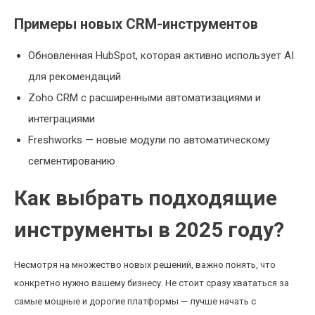
Примеры новых CRM-инструментов
Обновленная HubSpot, которая активно использует AI
для рекомендаций
Zoho CRM с расширенными автоматизациями и
интеграциями
Freshworks — новые модули по автоматическому
сегментированию
Как выбрать подходящие
инструменты в 2025 году?
Несмотря на множество новых решений, важно понять, что
конкретно нужно вашему бизнесу. Не стоит сразу хвататься за
самые мощные и дорогие платформы — лучше начать с