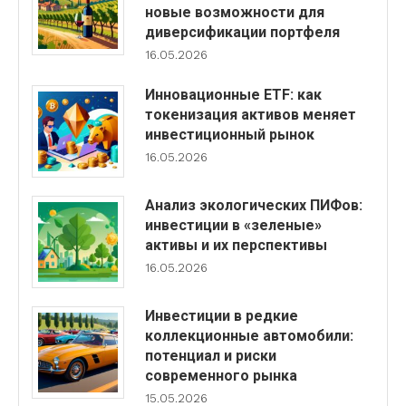
новые возможности для
диверсификации портфеля
16.05.2026
Инновационные ETF: как
токенизация активов меняет
инвестиционный рынок
16.05.2026
Анализ экологических ПИФов:
инвестиции в «зеленые»
активы и их перспективы
16.05.2026
Инвестиции в редкие
коллекционные автомобили:
потенциал и риски
современного рынка
15.05.2026