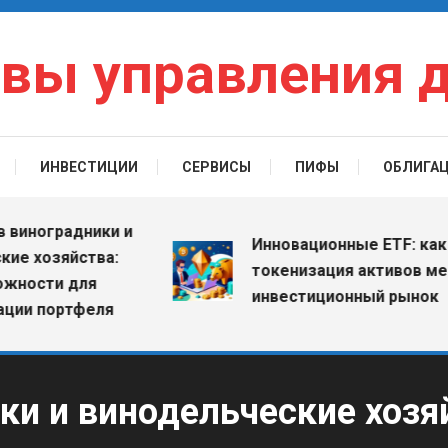
вы управления 
ИНВЕСТИЦИИ
СЕРВИСЫ
ПИФЫ
ОБЛИГА
градники и
Инновационные ETF: как
озяйства:
токенизация активов меняет
ти для
инвестиционный рынок
портфеля
ки и винодельческие хозя