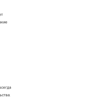
ет
акие
всегда
ьства.