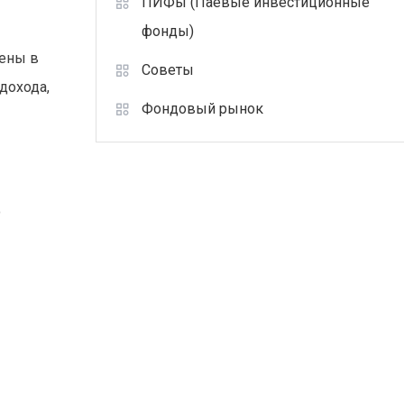
ПИФы (Паевые инвестиционные
фонды)
жены в
Советы
дохода,
Фондовый рынок
о