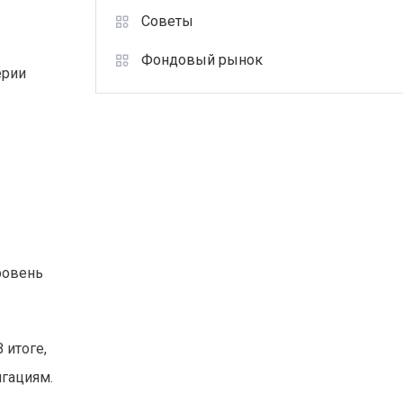
Советы
Фондовый рынок
ерии
ровень
 итоге,
игациям.