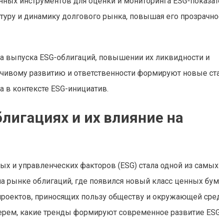
нных инструментов для оценки и мониторинга ESG-показат
туру и динамику долгового рынка, повышая его прозрачно
а выпуска ESG-облигаций, повышении их ликвидности и
йчивому развитию и ответственности формируют новые ст
 в контексте ESG-инициатив.
лигациях и их влияние на
ых и управленческих факторов (ESG) стала одной из самых
а рынке облигаций, где появился новый класс ценных бум
роектов, приносящих пользу обществу и окружающей сред
берем, какие тренды формируют современное развитие ES