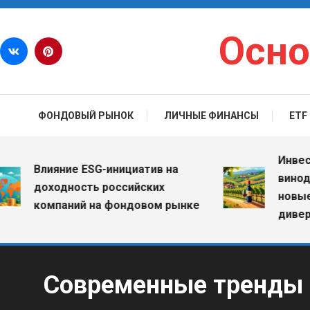
Перейти к содержимому
Осно
ФОНДОВЫЙ РЫНОК
ЛИЧНЫЕ ФИНАНСЫ
ETF
Инвестиции
Влияние ESG-инициатив на
винодельче
доходность российских
новые воз
компаний на фондовом рынке
диверсифи
Современные тренды в