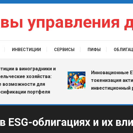
вы управления 
ИНВЕСТИЦИИ
СЕРВИСЫ
ПИФЫ
ОБЛИГА
 в виноградники и
Инновационные ETF: к
ские хозяйства:
токенизация активов 
можности для
инвестиционный рыно
кации портфеля
 ESG-облигациях и их вли