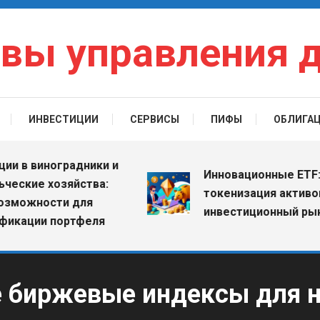
вы управления 
ИНВЕСТИЦИИ
СЕРВИСЫ
ПИФЫ
ОБЛИГА
 виноградники и
Инновационные ETF: как
ие хозяйства:
токенизация активов ме
жности для
инвестиционный рынок
ции портфеля
 биржевые индексы для н