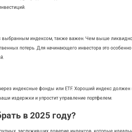
инвестиций.
с выбранным индексом, также важен. Чем выше ликвидно
твенных потерь. Для начинающего инвестора это особенно
й.
 через индексные фонды или ETF. Хороший индекс должен
ваши издержки и упростит управление портфелем.
рать в 2025 году?
крупных, заслуживших доверие индексов, которые идеаль