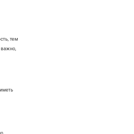
сть, тем
 важно,
 иметь
но