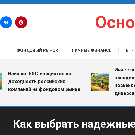
Перейти к содержимому
Осно
ФОНДОВЫЙ РЫНОК
ЛИЧНЫЕ ФИНАНСЫ
ETF
Инвестиции в
лияние ESG-инициатив на
винодельческ
оходность российских
новые возмо
омпаний на фондовом рынке
диверсифика
Как выбрать надежные