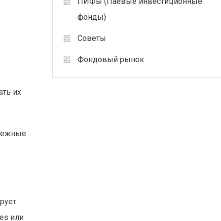
ПИФы (Паевые инвестиционные
фонды)
Советы
Фондовый рынок
ать их
адежные
рует
es или