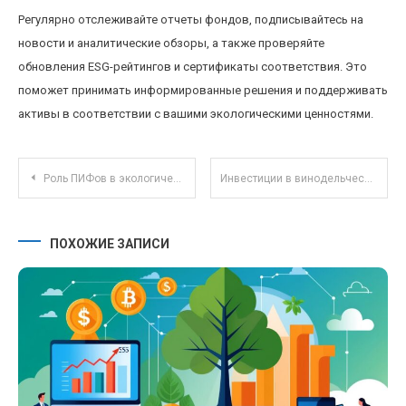
Регулярно отслеживайте отчеты фондов, подписывайтесь на
новости и аналитические обзоры, а также проверяйте
обновления ESG-рейтингов и сертификаты соответствия. Это
поможет принимать информированные решения и поддерживать
активы в соответствии с вашими экологическими ценностями.
Навигация по записям
Роль ПИФов в экологических инвестициях: тенденции и перспективы устойчивого развития
Инвестиции в винодельческие хозяйства как устойчивый пассивный доход и альтернативный актив
ПОХОЖИЕ ЗАПИСИ