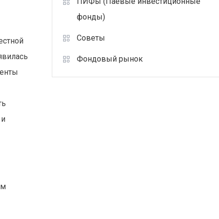
ПИФы (Паевые инвестиционные
фонды)
Советы
естной
оявилась
Фондовый рынок
менты
ть
 и
ем