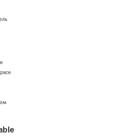
ель
ые
space
мом
able