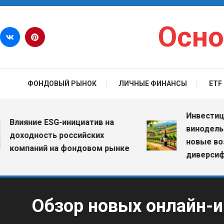
Перейти к содержимому
Осно
ФОНДОВЫЙ РЫНОК
ЛИЧНЫЕ ФИНАНСЫ
ETF
Инвестиции в 
ияние ESG-инициатив на
винодельческ
ходность российских
новые возмож
мпаний на фондовом рынке
диверсификац
Обзор новых онлайн-и