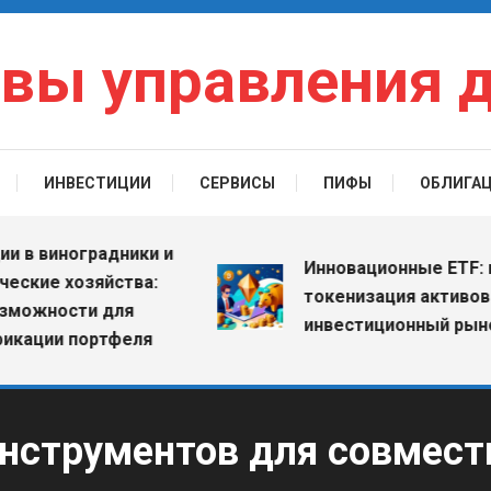
вы управления 
ИНВЕСТИЦИИ
СЕРВИСЫ
ПИФЫ
ОБЛИГА
виноградники и
Инновационные ETF: как
ие хозяйства:
токенизация активов мен
ности для
инвестиционный рынок
ии портфеля
нструментов для совмест