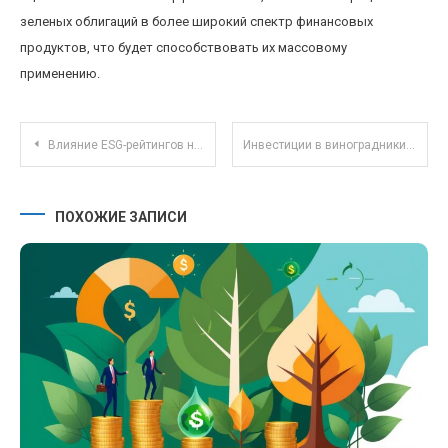
зеленых облигаций в более широкий спектр финансовых
продуктов, что будет способствовать их массовому
применению.
Навигация по записям
Влияние ESG-рейтингов на рыночную цену корпоративных облигаций: реальные тренды и перспективы
Инвестиции в виноградники и винодельческие активы: перспективы и риски
ПОХОЖИЕ ЗАПИСИ