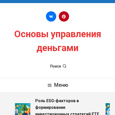
Перейти к содержимому
Основы управления
деньгами
Поиск
Меню
Роль ESG-факторов в
формировании
инвестиционных стратегий ETF