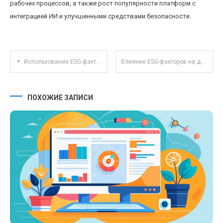
рабочих процессов, а также рост популярности платформ с
интеграцией ИИ и улучшенными средствами безопасности.
Навигация по записям
Использование ESG-факторов в оценке облигаций: тренды и перспективы развития
Влияние ESG-факторов на доходность корпоративных облигаций: новые тренды и оценки
ПОХОЖИЕ ЗАПИСИ