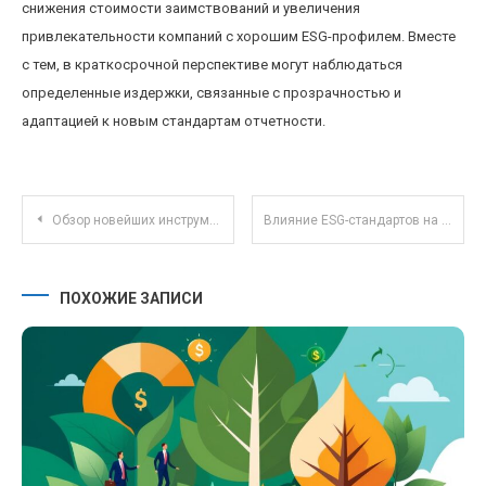
снижения стоимости заимствований и увеличения
привлекательности компаний с хорошим ESG-профилем. Вместе
с тем, в краткосрочной перспективе могут наблюдаться
определенные издержки, связанные с прозрачностью и
адаптацией к новым стандартам отчетности.
Навигация по записям
Обзор новейших инструментов для совместной работы в удаленных командах 2025 года
Влияние ESG-стандартов на стратегии инвестирования на российском фондовом рынке
ПОХОЖИЕ ЗАПИСИ