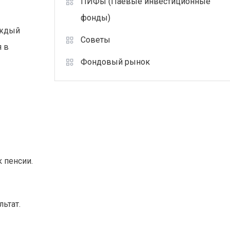
ПИФы (Паевые инвестиционные
фонды)
аждый
Советы
я в
Фондовый рынок
 пенсии.
ьтат.