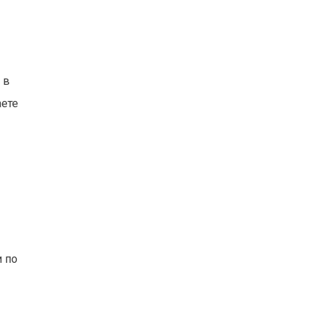
 в
аете
 по