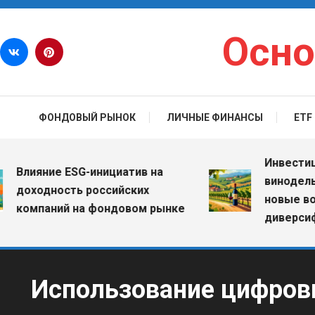
Перейти к содержимому
Осно
ФОНДОВЫЙ РЫНОК
ЛИЧНЫЕ ФИНАНСЫ
ETF
Инвестиции в 
ияние ESG-инициатив на
винодельческ
оходность российских
новые возмо
омпаний на фондовом рынке
диверсификац
Использование цифров