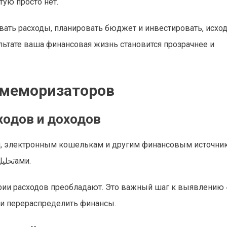
тую просто нет.
ть расходы, планировать бюджет и инвестировать, исход
льтате ваша финансовая жизнь становится прозрачнее и
 меморизаторов
ходов и доходов
м, электронным кошелькам и другим финансовым источни
автоматически собирают данные о транзакциях и делятся تحليلами.
гории расходов преобладают. Это важный шаг к выявлению
ли перераспределить финансы.