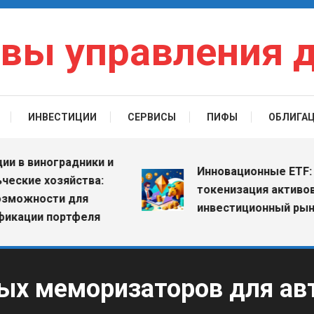
вы управления 
ИНВЕСТИЦИИ
СЕРВИСЫ
ПИФЫ
ОБЛИГА
виноградники и
Инновационные ETF: как
ие хозяйства:
токенизация активов мен
жности для
инвестиционный рынок
ии портфеля
ых меморизаторов для ав