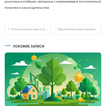
рыночные колебания, связанные с изменениями в экологической
политике и законодательстве.
Навигация по записям
Роль экологических и социально-ответственных инвестиций в ПИФах: тренды и перспективы
Перспективы инвестирования в редкие виртуальные активы: NFT, цифровые коллекции и их реализация
ПОХОЖИЕ ЗАПИСИ