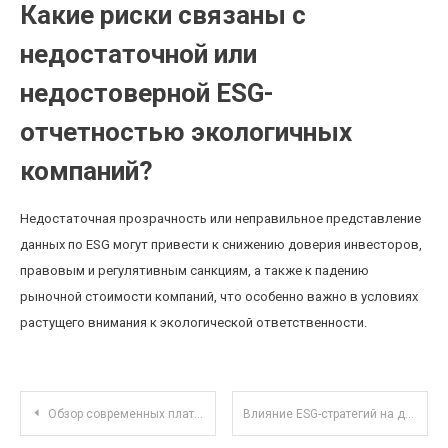
Какие риски связаны с
недостаточной или
недостоверной ESG-
отчетностью экологичных
компаний?
Недостаточная прозрачность или неправильное представление
данных по ESG могут привести к снижению доверия инвесторов,
правовым и регулятивным санкциям, а также к падению
рыночной стоимости компаний, что особенно важно в условиях
растущего внимания к экологической ответственности.
Навигация по записям
Обзор современных платформ для совместной разработки дизайн-проектов в реальном времени
Влияние ESG-стратегий на доходность паевых инвестиционных фондов в РФ