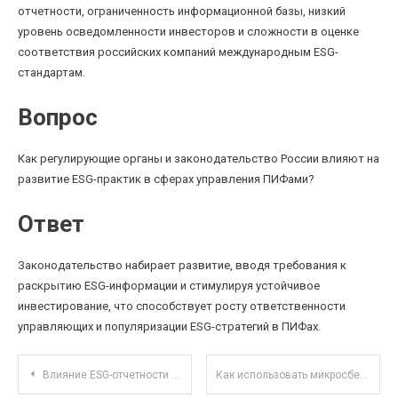
отчетности, ограниченность информационной базы, низкий
уровень осведомленности инвесторов и сложности в оценке
соответствия российских компаний международным ESG-
стандартам.
Вопрос
Как регулирующие органы и законодательство России влияют на
развитие ESG-практик в сферах управления ПИФами?
Ответ
Законодательство набирает развитие, вводя требования к
раскрытию ESG-информации и стимулируя устойчивое
инвестирование, что способствует росту ответственности
управляющих и популяризации ESG-стратегий в ПИФах.
Навигация по записям
Влияние ESG-отчетности на рост акций экологичных компаний в 2025 году
Как использовать микросбережения для достижения финансовых целей без заметных затрат