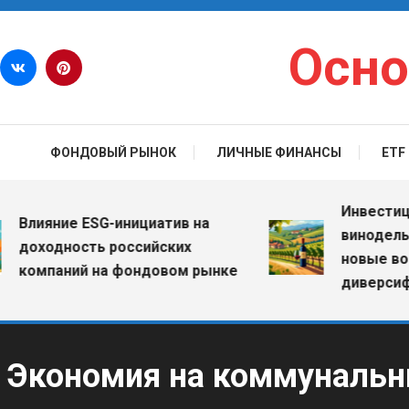
Перейти к содержимому
Осно
ФОНДОВЫЙ РЫНОК
ЛИЧНЫЕ ФИНАНСЫ
ETF
Инвестиции в 
ияние ESG-инициатив на
винодельческ
ходность российских
новые возмож
мпаний на фондовом рынке
диверсификац
Экономия на коммунальн