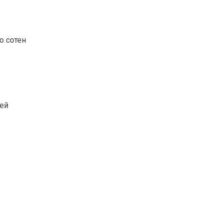
о сотен
ей