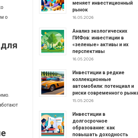
меняет инвестиционный
ко
рынок
м о
16.05.2026
Анализ экологических
ПИФов: инвестиции в
 для
«зеленые» активы и их
перспективы
16.05.2026
Инвестиции в редкие
коллекционные
автомобили: потенциал и
риски современного рынк
имо.
15.05.2026
аботают
Инвестиции в
долгосрочное
образование: как
ие
повышать доходность