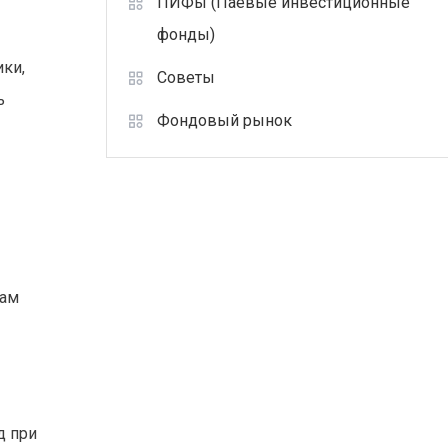
ПИФы (Паевые инвестиционные
фонды)
ки,
Советы
ь
Фондовый рынок
вам
д при