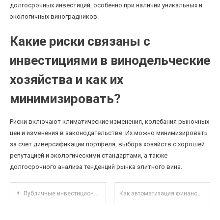
долгосрочных инвестиций, особенно при наличии уникальных и
экологичных виноградников.
Какие риски связаны с
инвестициями в винодельческие
хозяйства и как их
минимизировать?
Риски включают климатические изменения, колебания рыночных
цен и изменения в законодательстве. Их можно минимизировать
за счет диверсификации портфеля, выбора хозяйств с хорошей
репутацией и экологическими стандартами, а также
долгосрочного анализа тенденций рынка элитного вина.
Навигация по записям
Публичные инвестиционные платформы: как выбрать безопасную и прибыльную онлайн-экосистему
Как автоматизация финансов помогает сохранить и приумножить личные сбережения в цифровую эру