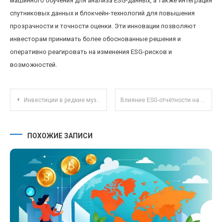
машинного обучения для анализа ESG-данных, а также интеграция
спутниковых данных и блокчейн-технологий для повышения
прозрачности и точности оценки. Эти инновации позволяют
инвесторам принимать более обоснованные решения и
оперативно реагировать на изменения ESG-рисков и
возможностей.
Навигация по записям
Инвестиции в редкие музыкальные инструменты как альтернативный портфельный актив
Влияние ESG-отчётности на стоимость акций российских компаний в 2023 году
ПОХОЖИЕ ЗАПИСИ