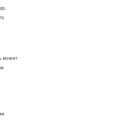
ер,
го
ль может
м.
ми