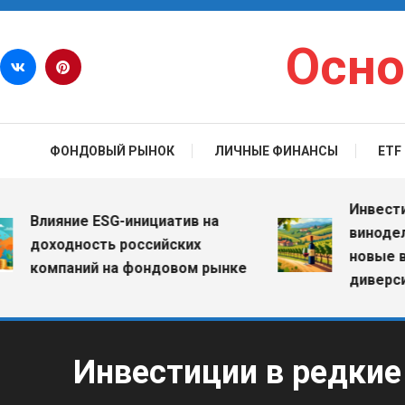
Перейти к содержимому
Осно
ФОНДОВЫЙ РЫНОК
ЛИЧНЫЕ ФИНАНСЫ
ETF
Инвестиции 
Влияние ESG-инициатив на
винодельчес
доходность российских
новые возм
компаний на фондовом рынке
диверсифик
Инвестиции в редки