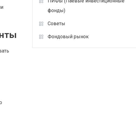
ПИФы (Паевые инвестиционные
ли
фонды)
Советы
енты
Фондовый рынок
вать
о