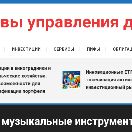
вы управления 
ИНВЕСТИЦИИ
СЕРВИСЫ
ПИФЫ
ОБЛИГА
в виноградники и
Инновационные ETF: как
кие хозяйства:
токенизация активов м
ожности для
инвестиционный рынок
ации портфеля
е музыкальные инструмен