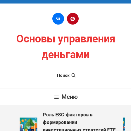
Перейти к содержимому
Основы управления
деньгами
Поиск
Меню
Роль ESG-факторов в
з
формировании
инвестиционных стратегий ETF