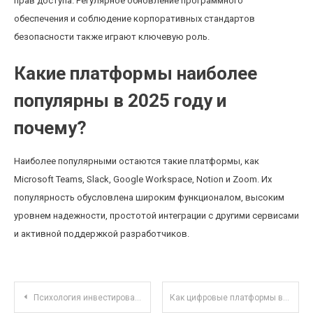
прав доступа. Регулярное обновление программного
обеспечения и соблюдение корпоративных стандартов
безопасности также играют ключевую роль.
Какие платформы наиболее
популярны в 2025 году и
почему?
Наиболее популярными остаются такие платформы, как
Microsoft Teams, Slack, Google Workspace, Notion и Zoom. Их
популярность обусловлена широким функционалом, высоким
уровнем надежности, простотой интеграции с другими сервисами
и активной поддержкой разработчиков.
Навигация по записям
Психология инвестирования: как избегать эмоциональных ошибок начинающих инвесторов
Как цифровые платформы влияют на налоговую отчетность малых бизнесов в 2025 году