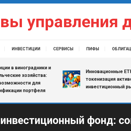
вы управления 
ИНВЕСТИЦИИ
СЕРВИСЫ
ПИФЫ
ОБЛИГА
в виноградники и
Инновационные ETF: как
кие хозяйства:
токенизация активов м
ожности для
инвестиционный рынок
ации портфеля
 инвестиционный фонд: с