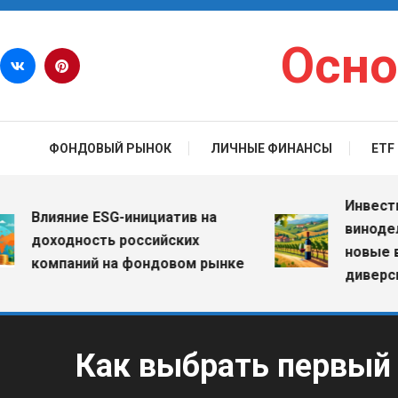
Перейти к содержимому
Осно
ФОНДОВЫЙ РЫНОК
ЛИЧНЫЕ ФИНАНСЫ
ETF
Инвестиции 
Влияние ESG-инициатив на
винодельчес
доходность российских
новые возм
компаний на фондовом рынке
диверсифик
Как выбрать первый