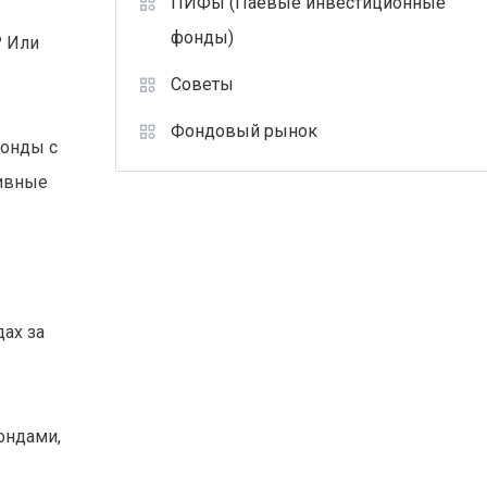
ПИФы (Паевые инвестиционные
фонды)
? Или
Советы
Фондовый рынок
фонды с
тивные
ах за
ондами,