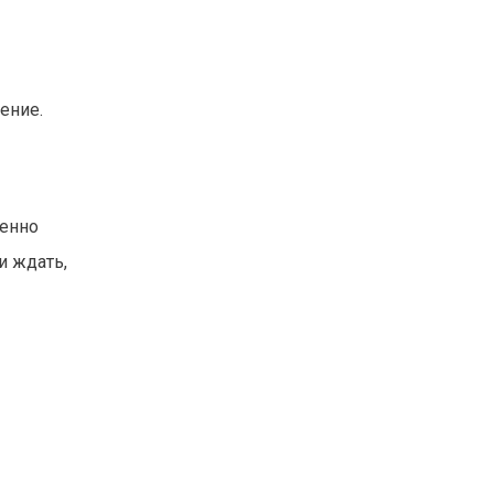
ение.
бенно
и ждать,