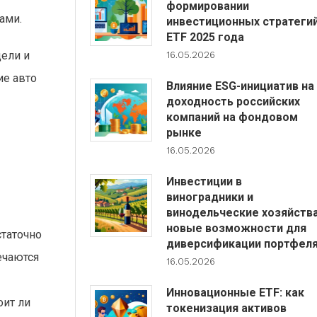
формировании
ами.
инвестиционных стратеги
ETF 2025 года
ели и
16.05.2026
ие авто
Влияние ESG-инициатив на
доходность российских
компаний на фондовом
рынке
16.05.2026
Инвестиции в
виноградники и
винодельческие хозяйства
новые возможности для
статочно
диверсификации портфел
ечаются
16.05.2026
Инновационные ETF: как
оит ли
токенизация активов