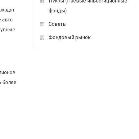
ПИФы (Паевые инвестиционные
оходят
фонды)
е авто
Советы
рупные
Фондовый рынок
лионов
ь более