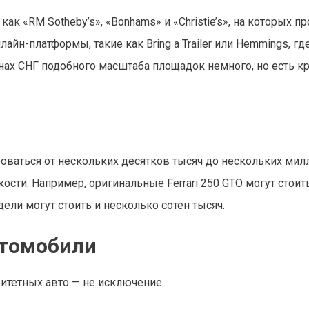
к «RM Sotheby’s», «Bonhams» и «Christie’s», на которых пр
йн-платформы, такие как Bring a Trailer или Hemmings, гд
анах СНГ подобного масштаба площадок немного, но есть к
ваться от нескольких десятков тысяч до нескольких мил
кости. Например, оригинальные Ferrari 250 GTO могут стоит
ели могут стоить и несколько сотен тысяч.
втомобили
ритетных авто — не исключение.