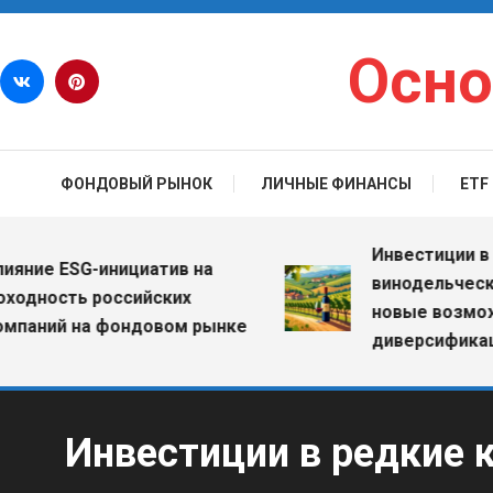
Перейти к содержимому
Осно
ФОНДОВЫЙ РЫНОК
ЛИЧНЫЕ ФИНАНСЫ
ETF
Инвестиции в вин
ие ESG-инициатив на
винодельческие х
ность российских
новые возможнос
ний на фондовом рынке
диверсификации 
Инвестиции в редкие 