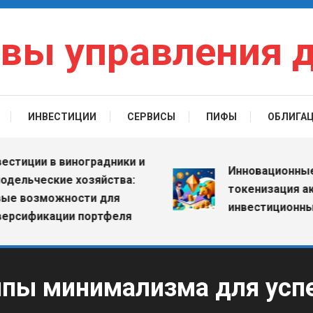
вы управления 
ИНВЕСТИЦИИ
СЕРВИСЫ
ПИФЫ
ОБЛИГА
ции в виноградники и
Инновационные ETF:
ьческие хозяйства:
токенизация активо
озможности для
инвестиционный ры
фикации портфеля
ипы минимализма для усп