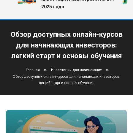
2025 года
Обзор доступных онлайн-курсов
для начинающих инвесторов:
легкий старт и основы обучения
Главная
Инвестиции для начинающих
Обзор доступных онлайн-курсов для начинающих инвесторов:
легкий старт и основы обучения