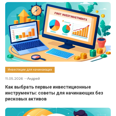
Инвестиции для начинающих
11.05.2026
Андрей
Как выбрать первые инвестиционные
инструменты: советы для начинающих без
рисковых активов