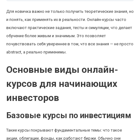
Для новичка важно не только получить теоретические знания, но
и понять, как применять их в реальности. Онлайн-курсы часто
включают практические задания, тесты и симуляции, что делает
обучение более живым и значимым. Это позволяет
почувствовать себя увереннее в том, что все знания — не просто
abstract, а реально применимы.
Основные виды онлайн-
курсов для начинающих
инвесторов
Базовые курсы по инвестициям
Такие курсы покрывают фундаментальные темы: что такое
акции, облигации, фонды, как работают биржи. Обычно они