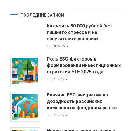
ПОСЛЕДНИЕ ЗАПИСИ
Как взять 30 000 рублей без
лишнего стресса и не
запутаться в условиях
03.08.2026
Роль ESG-факторов в
формировании инвестиционных
стратегий ETF 2025 года
16.05.2026
Влияние ESG-инициатив на
доходность российских
компаний на фондовом рынке
16.05.2026
Инвестиции в виноградники и