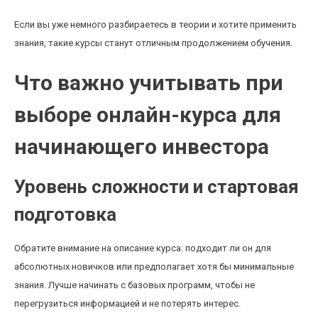
Если вы уже немного разбираетесь в теории и хотите применить
знания, такие курсы станут отличным продолжением обучения.
Что важно учитывать при
выборе онлайн-курса для
начинающего инвестора
Уровень сложности и стартовая
подготовка
Обратите внимание на описание курса: подходит ли он для
абсолютных новичков или предполагает хотя бы минимальные
знания. Лучше начинать с базовых программ, чтобы не
перегрузиться информацией и не потерять интерес.