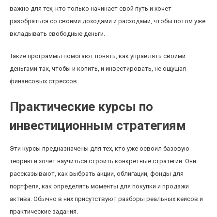
важно для тех, кто только начинает свой путь и хочет
разобраться со своими доходами и расходами, чтобы потом уже
вкладывать свободные деньги.
Такие программы помогают понять, как управлять своими
деньгами так, чтобы и копить, и инвестировать, не ощущая
финансовых стрессов.
Практические курсы по
инвестиционным стратегиям
Эти курсы предназначены для тех, кто уже освоил базовую
теорию и хочет научиться строить конкретные стратегии. Они
рассказывают, как выбрать акции, облигации, фонды для
портфеля, как определять моменты для покупки и продажи
актива. Обычно в них присутствуют разборы реальных кейсов и
практические задания.