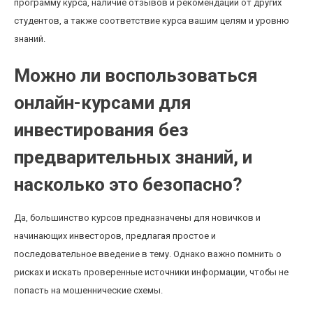
программу курса, наличие отзывов и рекомендаций от других
студентов, а также соответствие курса вашим целям и уровню
знаний.
Можно ли воспользоваться
онлайн-курсами для
инвестирования без
предварительных знаний, и
насколько это безопасно?
Да, большинство курсов предназначены для новичков и
начинающих инвесторов, предлагая простое и
последовательное введение в тему. Однако важно помнить о
рисках и искать проверенные источники информации, чтобы не
попасть на мошеннические схемы.