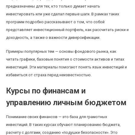
предназначены для тех, кто только думает начать
инвестировать или уже сделал первые шаги. В рамках таких
программ подробно рассказывают о том, что собой
представляет инвестиционный портфель, как рассчитать риски и
доходность, а также о важности диверсификации.
Примеры популярных тем — основы фондового рынка, как
читать графики, базовые понятия о стоимости активов и типах
инвестиций. Эти материалы помогают понять язык инвестиций и
избавиться от страха перед неизвестностью.
Курсы по финансам и
управлению личным бюджетом
Понимание своих финансов — это база для грамотных
инвестиций. В таких курсах обучают планированию бюджета,
расчету с долгами, созданию «подушки безопасности». Это