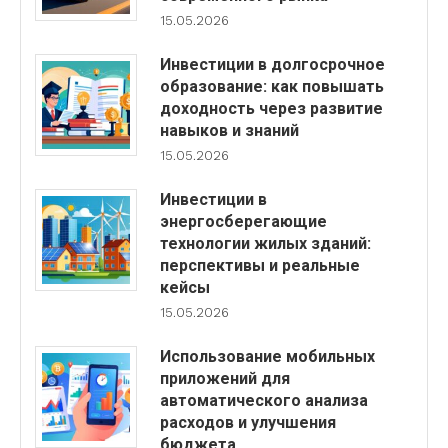
15.05.2026
Инвестиции в долгосрочное
образование: как повышать
доходность через развитие
навыков и знаний
15.05.2026
Инвестиции в
энергосберегающие
технологии жилых зданий:
перспективы и реальные
кейсы
15.05.2026
Использование мобильных
приложений для
автоматического анализа
расходов и улучшения
бюджета