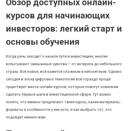
Обзор доступных онлайн-
курсов для начинающих
инвесторов: легкий старт и
основы обучения
Когда речь заходит о начале пути в инвестициях, многие
испытывают смешанные чувства — от интереса до небольшого
страха. Всё новое, всё кажется сложным и непонятным. Однако
сегодня в эпоху цифровых технологий всё гораздо проще:
существует масса онлайн-курсов, которые помогут новичкам
сделать первые шаги в инвестиционной сфере. Тут важно
понять, что именно предлагают такие курсы, какие материалы,
форматы и особенности у них есть, и как выбрать тот, что
подойдет именно вам.