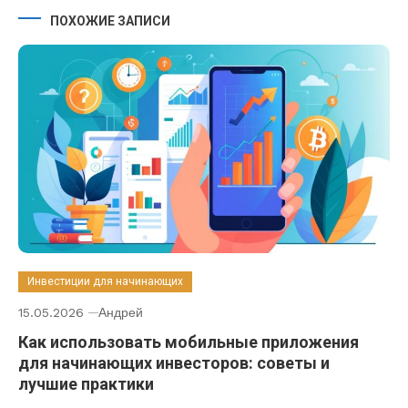
ПОХОЖИЕ ЗАПИСИ
Инвестиции для начинающих
15.05.2026
Андрей
Как использовать мобильные приложения
для начинающих инвесторов: советы и
лучшие практики