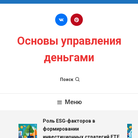
Перейти к содержимому
Основы управления
деньгами
Поиск
Меню
Роль ESG-факторов в
формировании
инвестиционных стратегий ETF