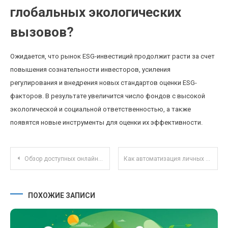
глобальных экологических
вызовов?
Ожидается, что рынок ESG-инвестиций продолжит расти за счет
повышения сознательности инвесторов, усиления
регулирования и внедрения новых стандартов оценки ESG-
факторов. В результате увеличится число фондов с высокой
экологической и социальной ответственностью, а также
появятся новые инструменты для оценки их эффективности.
Навигация по записям
Обзор доступных онлайн-курсов для начинающих инвесторов: легкий старт и основы обучения
Как автоматизация личных финансов помогает снизить расходы и избежать impulsных покупок
ПОХОЖИЕ ЗАПИСИ