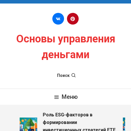
Перейти к содержимому
Основы управления
деньгами
Поиск
Меню
Роль ESG-факторов в
з
формировании
инвестиционных стратегий ETF