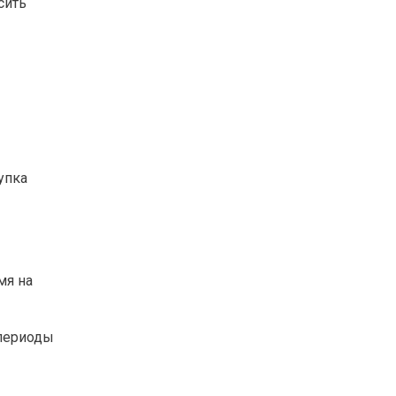
сить
упка
мя на
 периоды