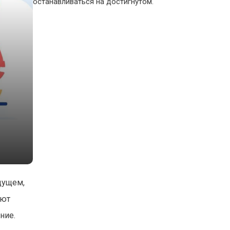
останавливаться на достигнутом.
дущем,
уют
ние.