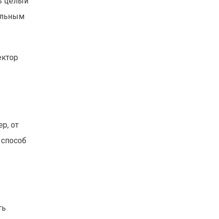
ь целый
альным
ектор
р, от
 способ
ть