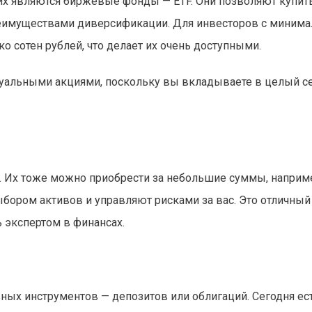
х являются биржевые фонды — ETF. Они позволяют купит
 преимуществами диверсификации. Для инвесторов с миним
 сотен рублей, что делает их очень доступными.
дуальными акциями, поскольку вы вкладываете в целый с
 Их тоже можно приобрести за небольшие суммы, наприме
бором активов и управляют рисками за вас. Это отличный
ь экспертом в финансах.
вных инструментов — депозитов или облигаций. Сегодня ес