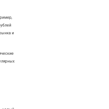
пример,
рублей
рынка и
ические
гулярных