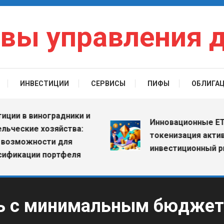
вы управления 
ИНВЕСТИЦИИ
СЕРВИСЫ
ПИФЫ
ОБЛИГА
 в виноградники и
Инновационные ETF: к
ские хозяйства:
токенизация активов 
можности для
инвестиционный рыно
кации портфеля
ть с минимальным бюджет