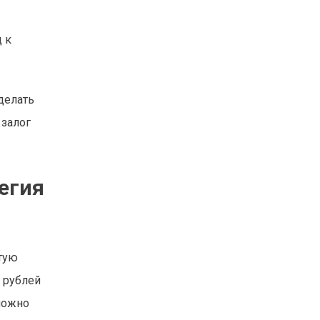
 к
делать
 залог
егия
стую
н рублей
 можно