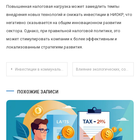
Повышенная налоговая нагрузка может замедлить темпы
внедрения новых технологий и снижать инвестиции в НИОКР, что
негативно сказывается на общем инновационном развитии
сектора. Однако, при правильной налоговой политике, это
может стимулировать компании к более эффективным и
локализованным стратегиям развития.
Навигация по записям
Инвестиции в коммунальные проекты: как устойчивое развитие повышает доходность и социальную ответственность
Влияние экологических, социальных и управленческих критериев (ESG) на начинающих инвесторов
ПОХОЖИЕ ЗАПИСИ