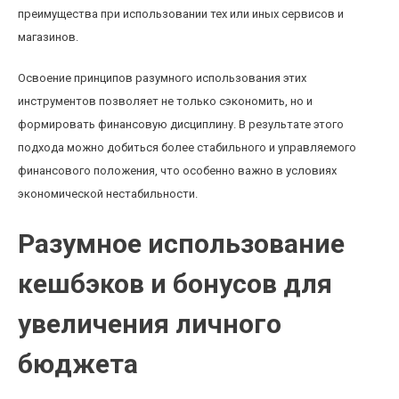
преимущества при использовании тех или иных сервисов и
магазинов.
Освоение принципов разумного использования этих
инструментов позволяет не только сэкономить, но и
формировать финансовую дисциплину. В результате этого
подхода можно добиться более стабильного и управляемого
финансового положения, что особенно важно в условиях
экономической нестабильности.
Разумное использование
кешбэков и бонусов для
увеличения личного
бюджета