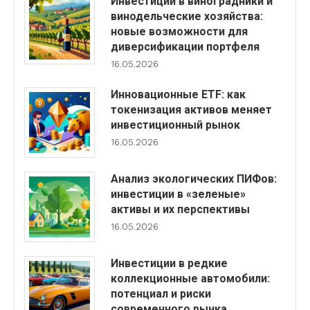
Инвестиции в виноградники и
винодельческие хозяйства:
новые возможности для
диверсификации портфеля
16.05.2026
Инновационные ETF: как
токенизация активов меняет
инвестиционный рынок
16.05.2026
Анализ экологических ПИФов:
инвестиции в «зеленые»
активы и их перспективы
16.05.2026
Инвестиции в редкие
коллекционные автомобили:
потенциал и риски
современного рынка