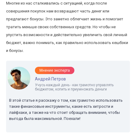
Многие из нас сталкивались с ситуацией, когда после
совершения покупок нам возвращают часть денег или
предлагают бонусы. Это заметно облегчает жизнь и помогает
тратить меньше своих собственных средств. Но чтобы не
упустить возможности и действительно увеличить свой личный
бюджет, важно понимать, как правильно использовать кешбэки
и бонусы.
Мнение эксперта
Андрей Петров
Учусь каждый день - как грамотно управлять
бюджетом, копить и приумножать деньги
В этой статье я расскажу о том, как грамотно использовать
такие финансовые инструменты, какие есть хитрости и
лайфхаки, а также на что стоит обращать внимание, чтобы
выгода была максимальной. Поехали!