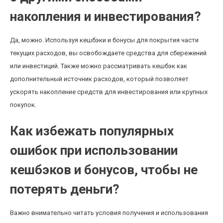
накопления и инвестирования?
Да, можно. Используя кешбэки и бонусы для покрытия части
текущих расходов, вы освобождаете средства для сбережений
или инвестиций. Также можно рассматривать кешбэк как
дополнительный источник расходов, который позволяет
ускорять накопление средств для инвестирования или крупных
покупок.
Как избежать популярных
ошибок при использовании
кешбэков и бонусов, чтобы не
потерять деньги?
Важно внимательно читать условия получения и использования