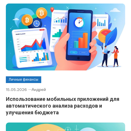
Личные финансы
15.05.2026
Андрей
Использование мобильных приложений для
автоматического анализа расходов и
улучшения бюджета