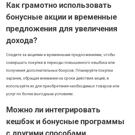
Как грамотно использовать
бонусные акции и временные
предложения для увеличения
дохода?
Следите за акциями и временными предложениями, чтобы
совершать покупки в периоды повышенного кешбэка или
получения дополнительных бонусов. Планируйте покупки
заранее, обращая внимание на сроки действия акций, и
используйте их для приобретения необходимых товаров или
услуг по более выгодным условиям.
Можно ли интегрировать
кешбэк и бонусные программы
с другими способами