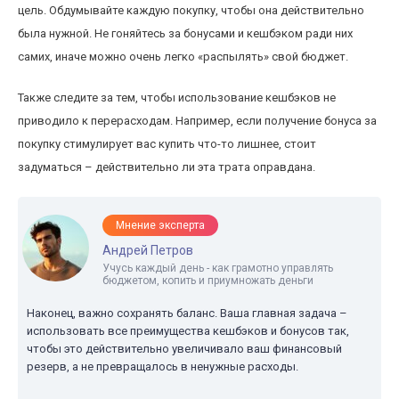
цель. Обдумывайте каждую покупку, чтобы она действительно
была нужной. Не гоняйтесь за бонусами и кешбэком ради них
самих, иначе можно очень легко «распылять» свой бюджет.
Также следите за тем, чтобы использование кешбэков не
приводило к перерасходам. Например, если получение бонуса за
покупку стимулирует вас купить что-то лишнее, стоит
задуматься – действительно ли эта трата оправдана.
Мнение эксперта
Андрей Петров
Учусь каждый день - как грамотно управлять
бюджетом, копить и приумножать деньги
Наконец, важно сохранять баланс. Ваша главная задача –
использовать все преимущества кешбэков и бонусов так,
чтобы это действительно увеличивало ваш финансовый
резерв, а не превращалось в ненужные расходы.