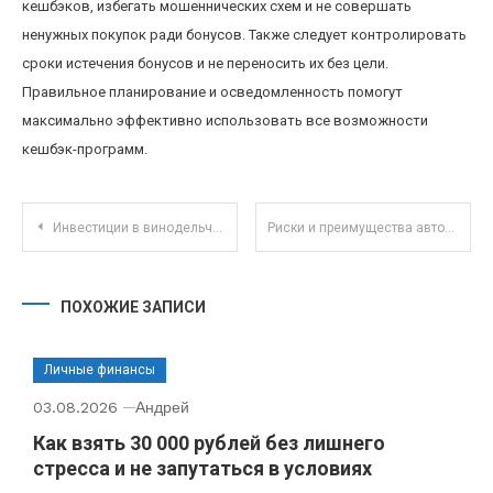
кешбэков, избегать мошеннических схем и не совершать
ненужных покупок ради бонусов. Также следует контролировать
сроки истечения бонусов и не переносить их без цели.
Правильное планирование и осведомленность помогут
максимально эффективно использовать все возможности
кешбэк-программ.
Навигация по записям
Инвестиции в винодельческие хозяйства: перспективы и риски в условиях климатических изменений
Риски и преимущества автоматизированных платформ для управления паевыми фондами
ПОХОЖИЕ ЗАПИСИ
Личные финансы
03.08.2026
Андрей
Как взять 30 000 рублей без лишнего
стресса и не запутаться в условиях