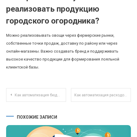
реализовать продукцию
городского огородника?
Можно реализовывать овощи через фермерские рынки,
собственные точки продаж, доставку по району или через
онлайн-магазины. Важно создавать бренд и поддерживать
высокое качество продукции для формирования лояльной
клиентской базы.
Навигация по записям
Как автоматизация бюджета помогает избежать ошибок и повысить финансовую дисциплину
Как автоматизация расходов помогает снизить финансовый стресс и повысить доходность
ПОХОЖИЕ ЗАПИСИ