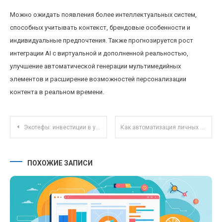
Можно ожидать появления более интеллектуальных систем,
способных учитывать контекст, брендовые особенности и
индивидуальные предпочтения. Также прогнозируется рост
интеграции AI с виртуальной и дополненной реальностью,
улучшение автоматической генерации мультимедийных
элементов и расширение возможностей персонализации
контента в реальном времени.
Навигация по записям
Экотефы: инвестиции в устойчивое будущее через экологичные биржевые фонды
Как автоматизация личных финансов помогает сохранять и приумножать деньги без усилий
ПОХОЖИЕ ЗАПИСИ