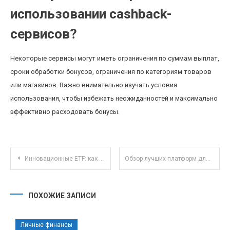
использовании cashback-
сервисов?
Некоторые сервисы могут иметь ограничения по суммам выплат,
сроки обработки бонусов, ограничения по категориям товаров
или магазинов. Важно внимательно изучать условия
использования, чтобы избежать неожиданностей и максимально
эффективно расходовать бонусы.
Навигация по записям
Инновационные ETF: как они меняют стратегию инвестирования на фондовом рынке
Обзор лучших платформ для совместной работы в реальном времени в 2025 году
ПОХОЖИЕ ЗАПИСИ
Личные финансы