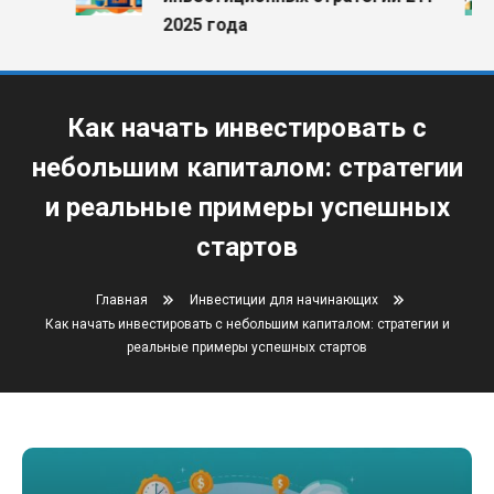
2025 года
Как начать инвестировать с
небольшим капиталом: стратегии
и реальные примеры успешных
стартов
Главная
Инвестиции для начинающих
Как начать инвестировать с небольшим капиталом: стратегии и
реальные примеры успешных стартов
Навигация по записям