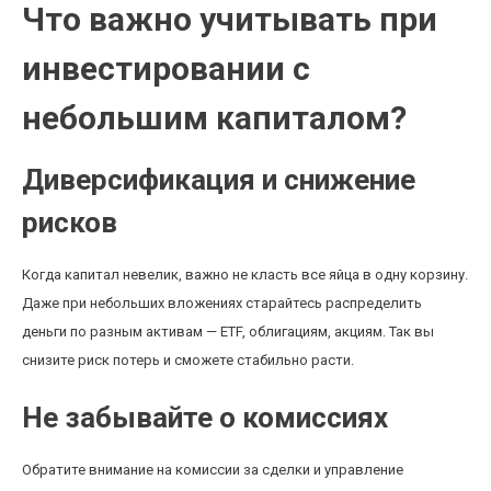
Что важно учитывать при
инвестировании с
небольшим капиталом?
Диверсификация и снижение
рисков
Когда капитал невелик, важно не класть все яйца в одну корзину.
Даже при небольших вложениях старайтесь распределить
деньги по разным активам — ETF, облигациям, акциям. Так вы
снизите риск потерь и сможете стабильно расти.
Не забывайте о комиссиях
Обратите внимание на комиссии за сделки и управление