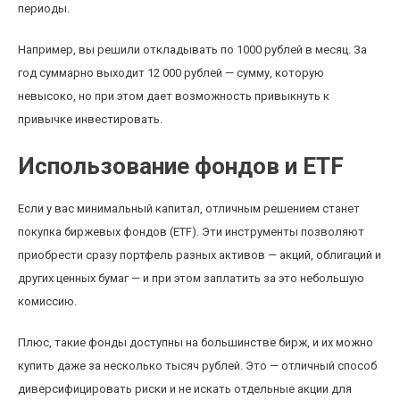
периоды.
Например, вы решили откладывать по 1000 рублей в месяц. За
год суммарно выходит 12 000 рублей — сумму, которую
невысоко, но при этом дает возможность привыкнуть к
привычке инвестировать.
Использование фондов и ETF
Если у вас минимальный капитал, отличным решением станет
покупка биржевых фондов (ETF). Эти инструменты позволяют
приобрести сразу портфель разных активов — акций, облигаций и
других ценных бумаг — и при этом заплатить за это небольшую
комиссию.
Плюс, такие фонды доступны на большинстве бирж, и их можно
купить даже за несколько тысяч рублей. Это — отличный способ
диверсифицировать риски и не искать отдельные акции для