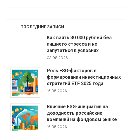
ПОСЛЕДНИЕ ЗАПИСИ
Как взять 30 000 рублей без
лишнего стресса и не
запутаться в условиях
03.08.2026
Роль ESG-факторов в
формировании инвестиционных
стратегий ETF 2025 года
16.05.2026
Влияние ESG-инициатив на
доходность российских
компаний на фондовом рынке
16.05.2026