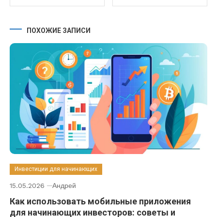
ПОХОЖИЕ ЗАПИСИ
Инвестиции для начинающих
15.05.2026
Андрей
Как использовать мобильные приложения
для начинающих инвесторов: советы и