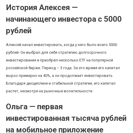
История Алексея —
начинающего инвестора с 5000
рублей
Алексей начал инвестировать, когда у него было всего 5000
рублей. Он выбрал для себя стратегию долгосрочного
инвестирования и приобрёл несколько ETF на популярной
российской бирже. Период – 3 года. За это время его капитал
вырос примерно на 40%, а он продолжает инвестировать.
Благодаря дисциплине и стабильной стратегии, его капитал
растет, несмотря на рыночные волатильности.
Ольга — первая
инвестированная тысяча рублей
на мобильное приложение