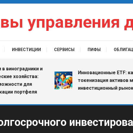
вы управления 
ИНВЕСТИЦИИ
СЕРВИСЫ
ПИФЫ
ОБЛИГА
ноградники и
Инновационные ETF: как
хозяйства:
токенизация активов меняе
сти для
инвестиционный рынок
 портфеля
олгосрочного инвестиров