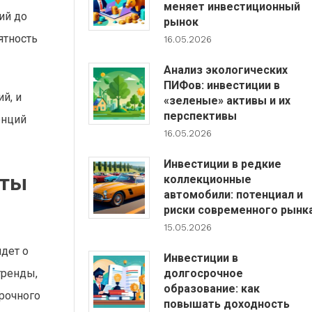
меняет инвестиционный
ий до
рынок
ятность
16.05.2026
Анализ экологических
ПИФов: инвестиции в
й, и
«зеленые» активы и их
перспективы
енций
16.05.2026
Инвестиции в редкие
еты
коллекционные
автомобили: потенциал и
риски современного рынк
15.05.2026
идет о
Инвестиции в
долгосрочное
тренды,
образование: как
срочного
повышать доходность