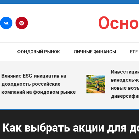
Перейти к содержимому
Осно
ФОНДОВЫЙ РЫНОК
ЛИЧНЫЕ ФИНАНСЫ
ETF
Инвестиции в ви
ние ESG-инициатив на
винодельческие 
дность российских
новые возможно
аний на фондовом рынке
диверсификации
Как выбрать акции для д