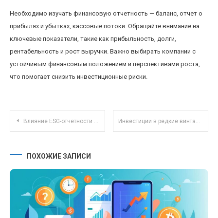
Необходимо изучать финансовую отчетность — баланс, отчет о
прибылях и убытках, кассовые потоки. Обращайте внимание на
ключевые показатели, такие как прибыльность, долги,
рентабельность и рост выручки. Важно выбирать компании с
устойчивым финансовым положением и перспективами роста,
что помогает снизить инвестиционные риски.
Навигация по записям
Влияние ESG-отчетности на инвестиционный портфель и оценку компаний на фондовом рынке
Инвестиции в редкие винтажные автомобили: перспективы, риски и особенности коллекционирования
ПОХОЖИЕ ЗАПИСИ