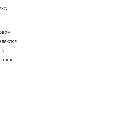
кс,
довом
авляются
 с
 вышел