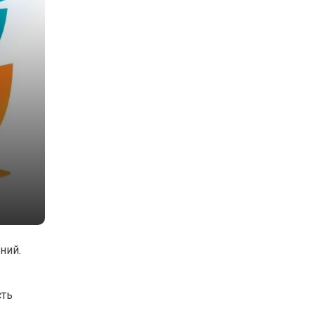
ний.
сть