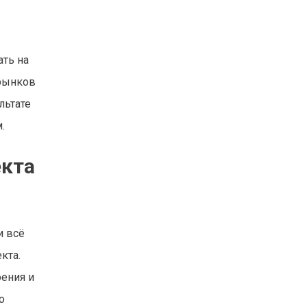
ть на
 рынков
льтате
.
екта
и всё
кта.
ения и
о