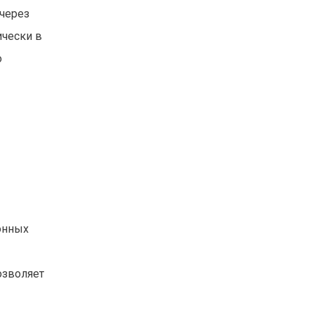
 через
чески в
о
онных
озволяет