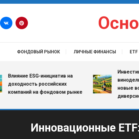
Перейти к содержимому
Осно
ФОНДОВЫЙ РЫНОК
ЛИЧНЫЕ ФИНАНСЫ
ETF
Инвестиции в
лияние ESG-инициатив на
винодельческ
оходность российских
новые возмо
омпаний на фондовом рынке
диверсифика
Инновационные ETF: