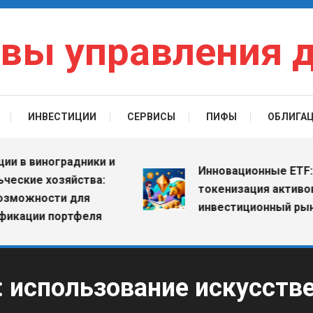
вы управления 
ИНВЕСТИЦИИ
СЕРВИСЫ
ПИФЫ
ОБЛИГА
 виноградники и
Инновационные ETF: как
ие хозяйства:
токенизация активов ме
жности для
инвестиционный рынок
ции портфеля
 использование искусстве