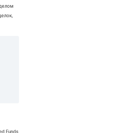
 делом
делок,
ed Funds