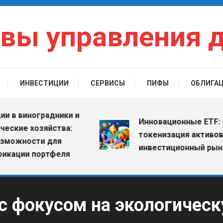
вы управления 
ИНВЕСТИЦИИ
СЕРВИСЫ
ПИФЫ
ОБЛИГА
виноградники и
Инновационные ETF: как
е хозяйства:
токенизация активов мен
ности для
инвестиционный рынок
ии портфеля
с фокусом на экологическ