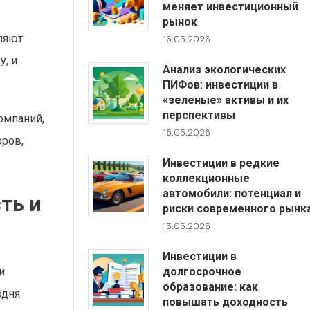
меняет инвестиционный
рынок
ляют
16.05.2026
, и
Анализ экологических
ПИФов: инвестиции в
«зеленые» активы и их
перспективы
омпаний,
16.05.2026
ров,
Инвестиции в редкие
коллекционные
автомобили: потенциал и
ть и
риски современного рынк
15.05.2026
Инвестиции в
долгосрочное
и
образование: как
одня
повышать доходность