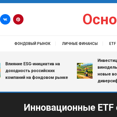
Перейти к содержимому
Осно
ФОНДОВЫЙ РЫНОК
ЛИЧНЫЕ ФИНАНСЫ
ETF
Инвестиции в 
ияние ESG-инициатив на
винодельчески
ходность российских
новые возмож
мпаний на фондовом рынке
диверсификац
Инновационные ETF 