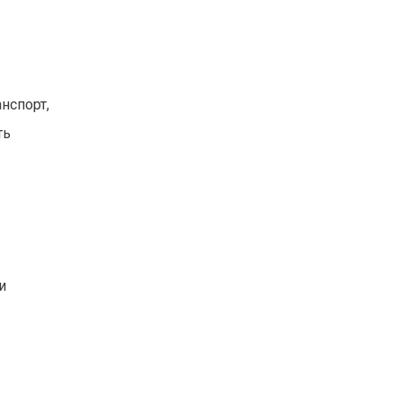
нспорт,
ть
и