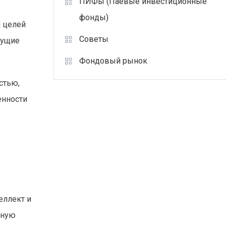
ПИФы (Паевые инвестиционные
фонды)
я целей
Советы
дущие
Фондовый рынок
стью,
енности
еллект и
ьную